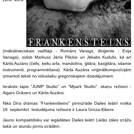
(mākslinieciskais vadītājs - Romāns Vanags, diriģente - Evija
Vanaga), solisti Markuss Jānis Pilickis un Jēkabs Kudulis, kā arī
Kārlis Auzāns (čells, ķeltu arfa, mandolīna, ģitāra, basģitāra, sitamie
instrumenti, programmēšana). Kārļa Auzāna oriģinālkompozīcijām
izmantoti teksti no viduslaiku gregoriskajiem dziedājumiem.
Ieraksts tapis "JUMP Studio" un "Mpark Studio", skaņu režisori -
Aigars Grāvers un Kārlis Auzāns.
Nika Dīra drāmas "Frankenšteins" pirmizrāde Dailes teātrī notika
18. septembrī. Iestudējuma režisore ir Laura Groza-Ķibere.
Jauno kompaktdisku var iegādāties Dailes teātrī Lielās zāles izrāžu
laikā un stundu pirms izrādēm.