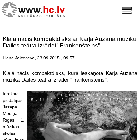
Klajā nācis kompaktdisks ar Kārļa Auzāna mūziku
Dailes teātra izrādei "Frankenšteins"
Liene Jakovļeva, 23.09.2015., 09:57
Klajā nācis kompaktdisks, kurā ieskaņota Kārļa Auzāna
mūzika Dailes teātra izrādei "Frankenšteins".
Ierakstā
piedalījies
Jāzepa
Mediņa
Rīgas 1.
mūzikas
skolas
zēnu koris