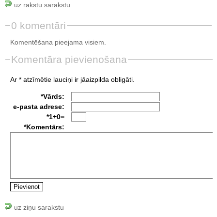
uz rakstu sarakstu
0 komentāri
Komentēšana pieejama visiem.
Komentāra pievienošana
Ar * atzīmētie lauciņi ir jāaizpilda obligāti.
*Vārds:
e-pasta adrese:
*1+0=
*Komentārs:
uz ziņu sarakstu