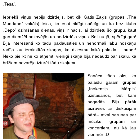
„Tesa”.
Iepriekš viņus nebiju dzirdējis, bet cik Gatis Zaķis (grupas „The
Mundane” vokāls) teica, ka esot riktīgi spēcīgi un ka bez kluba
„Depo” dzimšanas dienas, viņš ir nācis, lai dzirdētu šo grupu, kaut
gan diemžēl nokavējās un nedzirdēja viņus. Bet nu jā, spēcīgi gan!
Bija interesanti ko tādu paklausīties un nenormāli labu noskaņu
radīja jau ierakstītās skaņas, ko dziesmu laikā palaida – super!
Neko pielikt ne ko atņemt, vienīgi skaņa bija nedaudz par skaļu, ka
brīžiem nevarēja izturēt tādu skaļumu.
Sanāca tāds joks, ka
palaidu garām grupas
„Inokentijs Mārpls”
uzstāšanos, bet kam
negadās. Biju pārāk
aizrāvies ar diskusijām
bārā– atkal sarunas par
mūziku, grupām un
koncertiem, nu kā jau
vienmēr :D