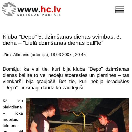
Kluba "Depo" 5. dzimšanas dienas svinības, 3.
diena – "Lielā dzimšanas dienas ballīte"
Jānis Altmanis (artemijs), 18.03.2007., 20:45
Domāju, ka visi tie, kuri bija kluba "Depo" dzimšanas
dienas ballītē to vēl nedēļu atcerēsies un pieminēs – tas
vienkārši bija graujoši! Bet tie, kuri nebija ieradušies
"Depo"– ir smagi daudz ko zaudējuši!
Kā jau
piektdienā
– rokā
mobilais
telefons
un vēl