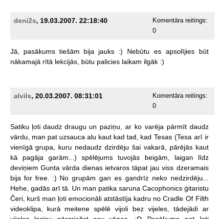
deni2s
, 19.03.2007. 22:18:40
Komentāra reitings:
0
Jā,
pasākums
tiešām
bija
jauks
:)
Nebūtu
es
apsolījies
būt
nākamajā
rītā
lekcijās,
būtu
palicies
laikam
ilgāk
:)
alvils
, 20.03.2007. 08:31:01
Komentāra reitings:
0
Satiku
ļoti
daudz
draugu
un
paziņu,
ar
ko
varēja
pārmīt
daudz
vārdu,
man
pat
uzsauca
alu
kaut
kad
tad,
kad
Tesas
(Tesa
arī
ir
vienīgā
grupa,
kuru
nedaudz
dzirdēju
šai
vakarā,
pārējās
kaut
kā
pagāja
garām...)
spēlējums
tuvojās
beigām,
laigan
līdz
deviņiem
Gunta
vārda
dienas
ietvaros
tāpat
jau
viss
dzeramais
bija
for
free.
:)
No
grupām
gan
es
gandrīz
neko
nedzirdēju...
Hehe,
gadās
arī
tā.
Un
man
patika
saruna
Cacophonics
ģitaristu
Čeri,
kurš
man
ļoti
emocionāli
atstāstīja
kadru
no
Cradle
Of
Filth
videoklipa,
kurā
meitene
spēlē
vijoli
bez
vijeles,
tādejādi
ar
vijoles
lociņu
pārgriežot
sev
vēnas.
:D
Pasākums
pat
ļoti