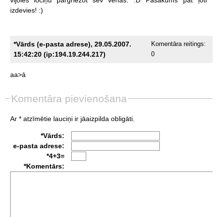
izdevies!
:)
*Vārds (e-pasta adrese), 29.05.2007.
Komentāra reitings:
15:42:20 (ip:194.19.244.217)
0
aa>ā
Komentāra pievienošana
Ar * atzīmētie lauciņi ir jāaizpilda obligāti.
*Vārds:
e-pasta adrese:
*4+3=
*Komentārs: