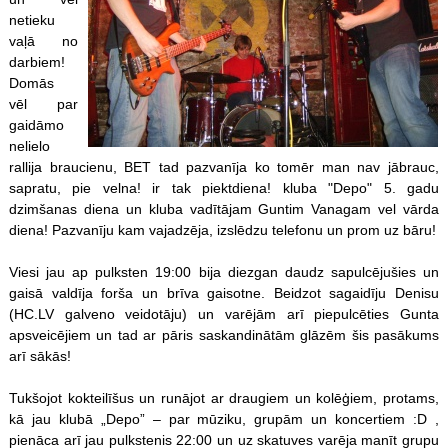
netieku
vaļā no
darbiem!
Domās
vēl par
gaidāmo
nelielo
rallija braucienu, BET tad pazvanīja ko tomēr man nav jābrauc,
sapratu, pie velna! ir tak piektdiena! kluba "Depo" 5. gadu
dzimšanas diena un kluba vadītājam Guntim Vanagam vel vārda
diena! Pazvanīju kam vajadzēja, izslēdzu telefonu un prom uz bāru!
Viesi jau ap pulksten 19:00 bija diezgan daudz sapulcējušies un
gaisā valdīja forša un brīva gaisotne. Beidzot sagaidīju Denisu
(HC.LV galveno veidotāju) un varējām arī piepulcēties Gunta
apsveicējiem un tad ar pāris saskandinātām glāzēm šis pasākums
arī sākās!
Tukšojot kokteilīšus un runājot ar draugiem un kolēģiem, protams,
kā jau klubā „Depo” – par mūziku, grupām un koncertiem :D ,
pienāca arī jau pulkstenis 22:00 un uz skatuves varēja manīt grupu