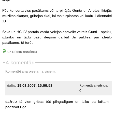
Pēc koncerta viss pasākums vēl turpinājās Gunta un Anetes liktajās
mūzikās skaņās, gribējās tikai, lai tas turpinātos vēl kādu 1 diennakti
:D
Savā un HC.LV portāla vārdā vēlējos apsveikt vēlreiz Gunti – spēku,
izturību un tādu pašu degsmi darbā! Un paldies, par ideālo
pasākumu, tā turēt!
uz rakstu sarakstu
4 komentāri
Komentēšana pieejama visiem.
čalis
, 19.03.2007. 15:00:53
Komentāra reitings:
0
dažreiz
tā
vien
gribas
būt
pilngadīgam
un
laiku
pa
laikam
padzīvot
rīgā.