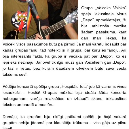
Grupa „Voiceks Voiska”
spēja iekustināja visus
„Depo” apmeklētājus, šī
bija atbilstoša mūzika
šādam pasākuma, kaut
gan man liekas, ka
Voiceki visos pasākumos būtu pa pirmo! Ja mani varētu nosaukt par
kādas grupas fanu, tad noteikti šī ir grupa, par kuru es fanoju. Arī
bija interesants fakts, ka grupa ir vecāka pat par „Depo”, ko es
iepriekš nezināju! Jānovēl tik ilgs mūžs gan Voicekiem gan „Depo”,
jo tās ir lietas, bez kurām daudziem cilvēkiem būtu sava veida
tukšums sevī.
Pēdējie koncertā spēlēja grupa „Hospitāļu Iela” jeb kā vairums viņus
iesaukuši – Hosīši! Grupas mūzika bija ideāla šāda koncerta
nobeigumam- varēja relaksēties un izbaudīt skaņu, ieklausīties
tekstos un baudīt atmosfēru.
Domāju, ka grupām bija riktīgi patīkami spēlēt, jo šajā vakarā
grupām nebija jādomā par klausītāju trūkumu – viss gāja uz pilnu
klapi!