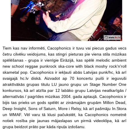
Tiem kas nav informēti, Cacophonics ir tuvu vai piecus gadus vecs
četru cilvēku veidojums, kas stingri pieturas pie viena stila mūzikas
spēlēšanas - grupa ir vienīgie Eirāzijā, kas spēlē melodic ambient
new school reggae punkrock ska-core with black moshy rock'n'roll
skametal pop. Cacophonics ir iekļauti abās Latvijas punk/hc, kā arī
svaigajā hc.lv diskā. Aizvadot ap 70 koncertu puiši ir ieguvuši
atraktīvākās grupas titulu LU jauno grupu un Stage Number One
konkursos, kā arī atzīta par 12 labāko grupu Latvijas neatkarīgās /
alternatīvās / pagrīdes mūzikas 2004. gada aptaujā. Cacophonics ir
bijis tas prieks un gods spēlēt ar zināmajām grupām Millon Dead,
Deep Insight, Sons of Saturn, More i Relsy, kā arī pašmāju In.Stora
un WMAF. Vēl varu tā klusi pačukstēt, ka Cacophonics nometnē
notiek rosība pie jaunas mājaslapas un pirmā videoklipa, kā arī
grupa beidzot prāto par kāda ripuļa izdošanu.