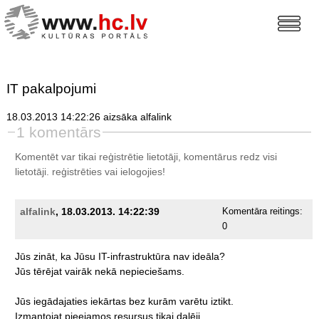
IT pakalpojumi
18.03.2013 14:22:26 aizsāka alfalink
1 komentārs
Komentēt var tikai reģistrētie lietotāji, komentārus redz visi
lietotāji.
reģistrēties
vai ielogojies!
alfalink
, 18.03.2013. 14:22:39
Komentāra reitings:
0
Jūs
zināt,
ka
Jūsu
IT-infrastruktūra
nav
ideāla?
Jūs
tērējat
vairāk
nekā
nepieciešams.
Jūs
iegādajaties
iekārtas
bez
kurām
varētu
iztikt.
Izmantojat
pieejamos
resursus
tikai
daļēji.