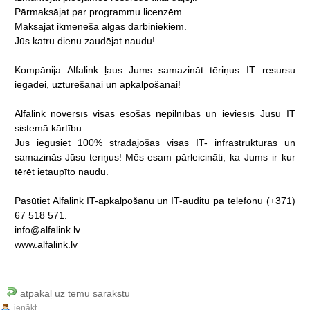
Pārmaksājat
par
programmu
licenzēm.
Maksājat
ikmēneša
algas
darbiniekiem.
Jūs
katru
dienu
zaudējat
naudu!
Kompānija
Alfalink
ļaus
Jums
samazināt
tēriņus
IT
resursu
iegādei,
uzturēšanai
un
apkalpošanai!
Alfalink
novērsīs
visas
esošās
nepilnības
un
ieviesīs
Jūsu
IT
sistemā
kārtību.
Jūs
iegūsiet
100%
strādajošas
visas
IT-
infrastruktūras
un
samazinās
Jūsu
teriņus!
Mēs
esam
pārleicināti,
ka
Jums
ir
kur
tērēt
ietaupīto
naudu.
Pasūtiet
Alfalink
IT-apkalpošanu
un
IT-auditu
pa
telefonu
(+371)
67
518
571.
info@alfalink.lv
www.alfalink.lv
atpakaļ uz tēmu sarakstu
ienākt